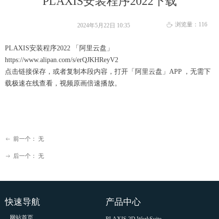
PLAXIS安装程序2022下载
浏览量：
116
ꄘ
2024年5月22日
10:35
PLAXIS安装程序2022 「阿里云盘」
https://www.alipan.com/s/erQJKHReyV2
点击链接保存，或者复制本段内容，打开「阿里云盘」APP ，无需下
载极速在线查看，视频原画倍速播放。
前一个：
无
ꂃ
后一个：
无
ꁹ
快速导航
产品中心
网站首页