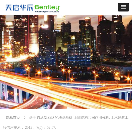
网站首页
ꄲ
基于 PLAXIS3D 的地基基础-上部结构共同作用分析. 土木建筑工
程信息技术， 2015， 7(5)： 52-57.