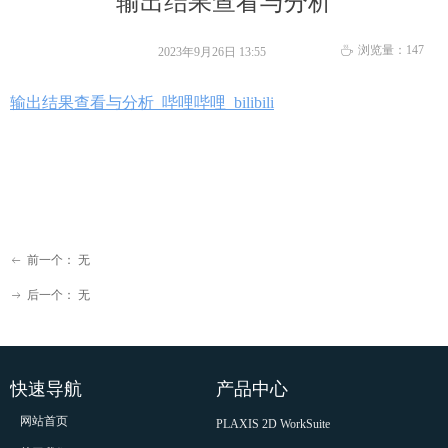
输出结果查看与分析
浏览量：
147
ꄘ
2023年9月26日
13:55
输出结果查看与分析_哔哩哔哩_bilibili
前一个：
无
ꂃ
后一个：
无
ꁹ
快速导航
产品中心
网站首页
PLAXIS 2D WorkSuite